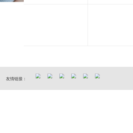
友情链接：
业务中心
培训产品
IPMP认证中心
企业运营咨询中心
IPMP认证体系
华鼎项目管理学院
信息产业咨询中心
国际工程项目管