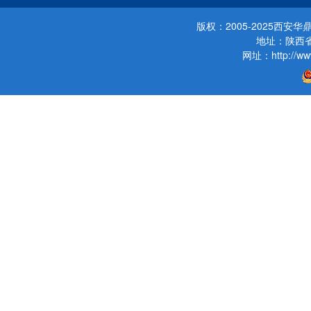
版权：2005-2025西
地址：陕西省
网址：http://www