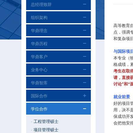
总经理致辞
组织架构
高等教育
华鼎理念
点，强调
和复杂项
华鼎历程
与国际项目
华鼎客户
本专业（
格成绩，
业务中心
考生在取
请，直接
华鼎智库
讨论”和
国际合作
就业前景
好的项目
学位合作
用，决不
保成功开
-
工程管理硕士
会把他安
-
项目管理硕士